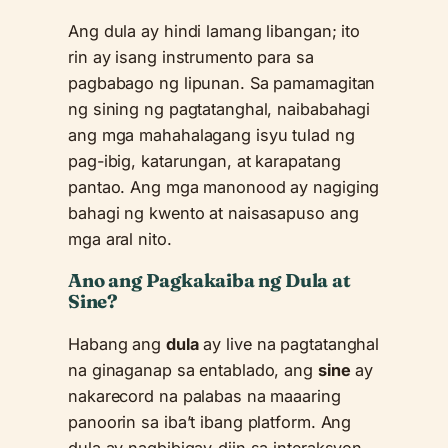
Ang dula ay hindi lamang libangan; ito
rin ay isang instrumento para sa
pagbabago ng lipunan. Sa pamamagitan
ng sining ng pagtatanghal, naibabahagi
ang mga mahahalagang isyu tulad ng
pag-ibig, katarungan, at karapatang
pantao. Ang mga manonood ay nagiging
bahagi ng kwento at naisasapuso ang
mga aral nito.
Ano ang Pagkakaiba ng Dula at
Sine?
Habang ang
dula
ay live na pagtatanghal
na ginaganap sa entablado, ang
sine
ay
nakarecord na palabas na maaaring
panoorin sa iba’t ibang platform. Ang
dula ay nagbibigay-diin sa interaksyon