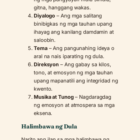
gitna, hanggang wakas.
Diyalogo
– Ang mga salitang
binibigkas ng mga tauhan upang
ihayag ang kanilang damdamin at
saloobin.
Tema
– Ang pangunahing ideya o
aral na nais iparating ng dula.
Direksyon
– Ang gabay sa kilos,
tono, at emosyon ng mga tauhan
upang mapanatili ang integridad ng
kwento.
Musika at Tunog
– Nagdaragdag
ng emosyon at atmospera sa mga
eksena.
Halimbawa ng Dula
Narito ang ilan sa mga halimbawa ng