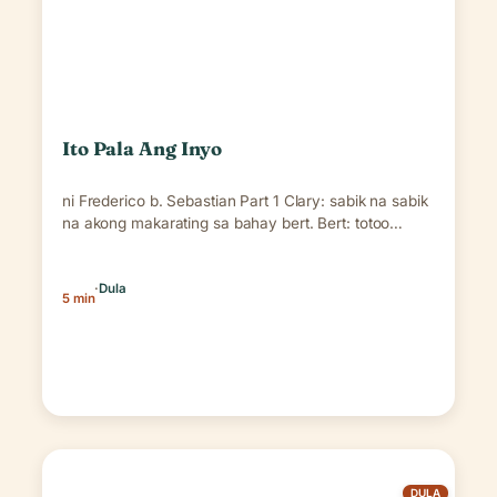
Ito Pala Ang Inyo
ni Frederico b. Sebastian Part 1 Clary: sabik na sabik
na akong makarating sa bahay bert. Bert: totoo…
·
Dula
5 min
DULA