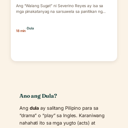
Ang “Walang Sugat” ni Severino Reyes ay isa sa
mga pinakatanyag na sarsuwela sa panitikan ng…
·
Dula
18 min
Ano ang Dula?
Ang
dula
ay salitang Pilipino para sa
“drama” o “play” sa Ingles. Karaniwang
nahahati ito sa mga yugto (acts) at