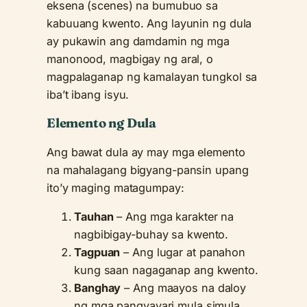
eksena (scenes) na bumubuo sa
kabuuang kwento. Ang layunin ng dula
ay pukawin ang damdamin ng mga
manonood, magbigay ng aral, o
magpalaganap ng kamalayan tungkol sa
iba’t ibang isyu.
Elemento ng Dula
Ang bawat dula ay may mga elemento
na mahalagang bigyang-pansin upang
ito’y maging matagumpay:
Tauhan
– Ang mga karakter na
nagbibigay-buhay sa kwento.
Tagpuan
– Ang lugar at panahon
kung saan nagaganap ang kwento.
Banghay
– Ang maayos na daloy
ng mga pangyayari mula simula,