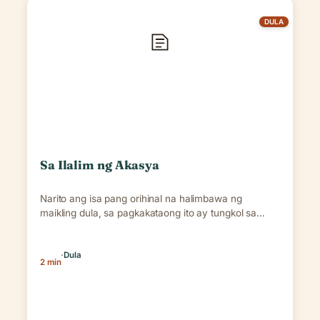
DULA
Sa Ilalim ng Akasya
Narito ang isa pang orihinal na halimbawa ng
maikling dula, sa pagkakataong ito ay tungkol sa…
·
Dula
2 min