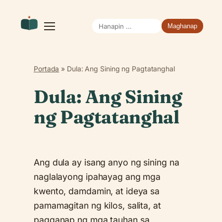
Hanapin
Buksan
ang
ang:
menu
Portada
»
Dula: Ang Sining ng Pagtatanghal
Dula: Ang Sining
ng Pagtatanghal
Ang dula ay isang anyo ng sining na
naglalayong ipahayag ang mga
kwento, damdamin, at ideya sa
pamamagitan ng kilos, salita, at
pagganap ng mga tauhan sa