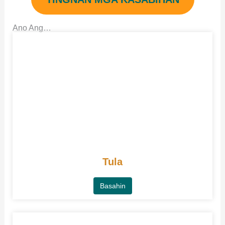
Ano Ang…
Tula
Basahin