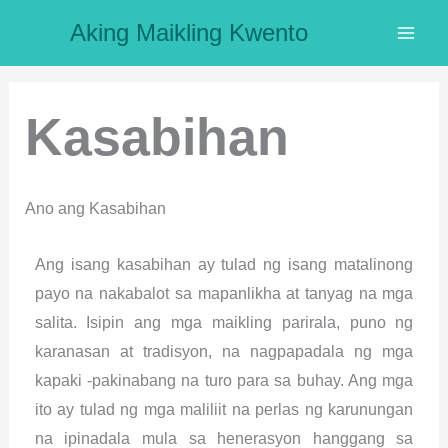
Skip
Aking Maikling Kwento
to
content
Kasabihan
Ano ang Kasabihan
Ang isang kasabihan ay tulad ng isang matalinong
payo na nakabalot sa mapanlikha at tanyag na mga
salita. Isipin ang mga maikling parirala, puno ng
karanasan at tradisyon, na nagpapadala ng mga
kapaki -pakinabang na turo para sa buhay. Ang mga
ito ay tulad ng mga maliliit na perlas ng karunungan
na ipinadala mula sa henerasyon hanggang sa