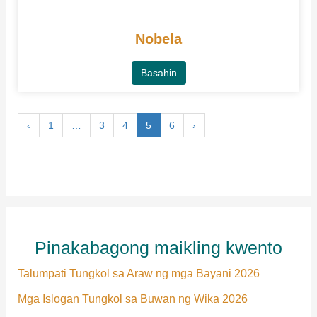
Nobela
Basahin
‹
1
…
3
4
5
6
›
Pinakabagong maikling kwento
Talumpati Tungkol sa Araw ng mga Bayani 2026
Mga Islogan Tungkol sa Buwan ng Wika 2026