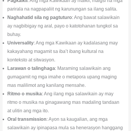
Pagkaikli
: Ang mga Kawikaan ay maikli, maigsi na mga
parirala na nagpapaliit ng karunungan sa ilang salita.
Naghahatid sila ng pagtuturo
: Ang bawat salawikain
ay nagbibigay ng aral, payo o katotohanan tungkol sa
buhay.
Universality
: Ang mga Kawikaan ay kadalasang may
kakayahang magamit sa iba’t ibang kultural na
konteksto at sitwasyon.
Larawan o talinghaga
: Maraming salawikain ang
gumagamit ng mga imahe o metapora upang maging
mas malilimot ang kanilang mensahe.
Ritmo o musika
: Ang ilang mga salawikain ay may
ritmo o musika na ginagawang mas madaling tandaan
at ulitin ang mga ito.
Oral transmission
: Ayon sa kaugalian, ang mga
salawikain ay ipinapasa mula sa henerasyon hanggang