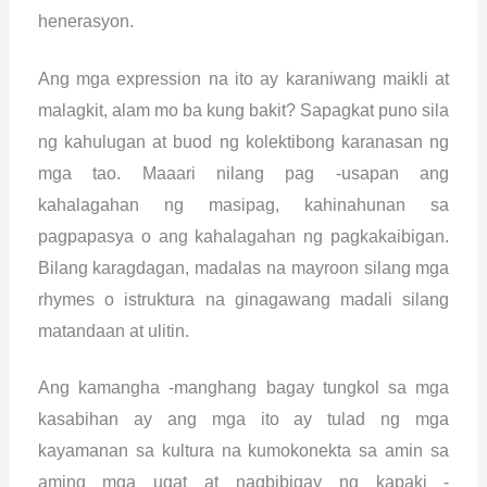
henerasyon.
Ang mga expression na ito ay karaniwang maikli at
malagkit, alam mo ba kung bakit? Sapagkat puno sila
ng kahulugan at buod ng kolektibong karanasan ng
mga tao. Maaari nilang pag -usapan ang
kahalagahan ng masipag, kahinahunan sa
pagpapasya o ang kahalagahan ng pagkakaibigan.
Bilang karagdagan, madalas na mayroon silang mga
rhymes o istruktura na ginagawang madali silang
matandaan at ulitin.
Ang kamangha -manghang bagay tungkol sa mga
kasabihan ay ang mga ito ay tulad ng mga
kayamanan sa kultura na kumokonekta sa amin sa
aming mga ugat at nagbibigay ng kapaki -