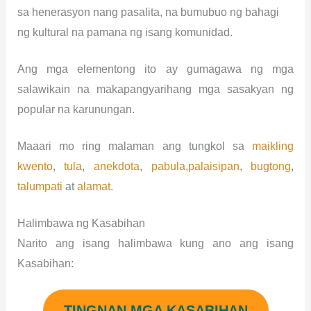
sa henerasyon nang pasalita, na bumubuo ng bahagi
ng kultural na pamana ng isang komunidad.
Ang mga elementong ito ay gumagawa ng mga
salawikain na makapangyarihang mga sasakyan ng
popular na karunungan.
Maaari mo ring malaman ang tungkol sa
maikling
kwento
,
tula
,
anekdota
,
pabula
,
palaisipan
,
bugtong
,
talumpati
at
alamat
.
Halimbawa ng Kasabihan
Narito ang isang halimbawa kung ano ang isang
Kasabihan:
TINGNAN MGA KASABIHAN