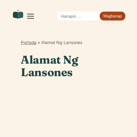
Hanapin
Buksan
ang
ang:
menu
Portada
»
Alamat Ng Lansones
Alamat Ng
Lansones