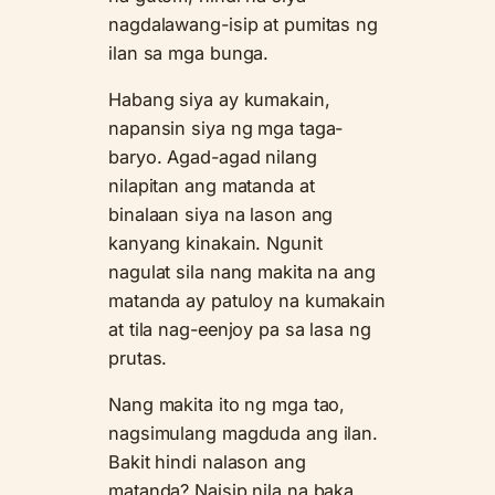
nagdalawang-isip at pumitas ng
ilan sa mga bunga.
Habang siya ay kumakain,
napansin siya ng mga taga-
baryo. Agad-agad nilang
nilapitan ang matanda at
binalaan siya na lason ang
kanyang kinakain. Ngunit
nagulat sila nang makita na ang
matanda ay patuloy na kumakain
at tila nag-eenjoy pa sa lasa ng
prutas.
Nang makita ito ng mga tao,
nagsimulang magduda ang ilan.
Bakit hindi nalason ang
matanda? Naisip nila na baka