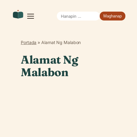
Hanapin
Buksan
ang
ang:
menu
Portada
»
Alamat Ng Malabon
Alamat Ng
Malabon