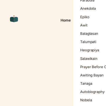
Parabula
Anekdota
Epiko
Home
Awit
Balagtasan
Talumpati
Heograpiya
Salawikain
Prayer Before 
Awiting Bayan
Tanaga
Autobiography
Nobela