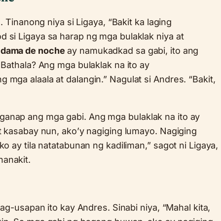
s. Tinanong niya si Ligaya, “Bakit ka laging
 si Ligaya sa harap ng mga bulaklak niya at
g
dama de noche
ay namukadkad sa gabi, ito ang
 Bathala? Ang mga bulaklak na ito ay
 mga alaala at dalangin.” Nagulat si Andres. “Bakit,
anap ang mga gabi. Ang mga bulaklak na ito ay
it kasabay nun, ako’y nagiging lumayo. Nagiging
ko ay tila natatabunan ng kadiliman,” sagot ni Ligaya,
anakit.
pag-usapan ito kay Andres. Sinabi niya, “Mahal kita,