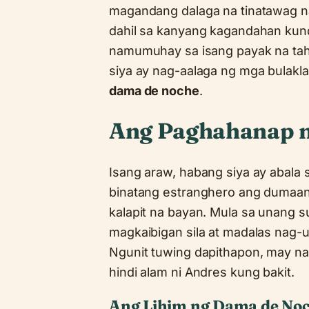
magandang dalaga na tinatawag 
dahil sa kanyang kagandahan kundi
namumuhay sa isang payak na ta
siya ay nag-aalaga ng mga bulakla
dama de noche
.
Ang Paghahanap n
Isang araw, habang siya ay abala 
binatang estranghero ang dumaan
kalapit na bayan. Mula sa unang s
magkaibigan sila at madalas nag-
Ngunit tuwing dapithapon, may nang
hindi alam ni Andres kung bakit.
Ang Lihim ng Dama de No