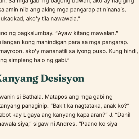
kin. Sa mga gabi ng bagong buwan, ako ay nagiging
salamin nila ang aking mga pangarap at ninanais.
kadkad, ako’y tila nawawala.”
puno ng pagkalumbay. “Ayaw kitang mawalan.”
Kailangan kong manindigan para sa mga pangarap.
mayroon, ako’y mananatili sa iyong puso. Kung hindi,
ang simpleng halo ng gabi.”
 Kanyang Desisyon
wanin si Bathala. Matapos ang mga gabi ng
kanyang panaginip. “Bakit ka nagtataka, anak ko?”
aabot kay Ligaya ang kanyang kapalaran?” J. “Dahil
mawala siya,” sigaw ni Andres. “Paano ko siya