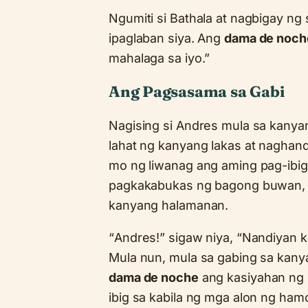
Ngumiti si Bathala at nagbigay ng
ipaglaban siya. Ang
dama de noch
mahalaga sa iyo.”
Ang Pagsasama sa Gabi
Nagising si Andres mula sa kanya
lahat ng kanyang lakas at naghand
mo ng liwanag ang aming pag-ibig
pagkakabukas ng bagong buwan, na
kanyang halamanan.
“Andres!” sigaw niya, “Nandiyan 
Mula nun, mula sa gabing sa kan
dama de noche
ang kasiyahan ng 
ibig sa kabila ng mga alon ng ha