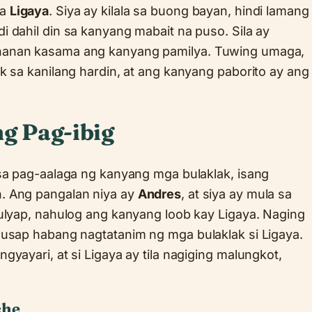
na
Ligaya
. Siya ay kilala sa buong bayan, hindi lamang
 dahil din sa kanyang mabait na puso. Sila ay
hanan kasama ang kanyang pamilya. Tuwing umaga,
k sa kanilang hardin, at ang kanyang paborito ay ang
g Pag-ibig
sa pag-aalaga ng kanyang mga bulaklak, isang
. Ang pangalan niya ay
Andres
, at siya ay mula sa
ulyap, nahulog ang kanyang loob kay Ligaya. Naging
uusap habang nagtatanim ng mga bulaklak si Ligaya.
yayari, at si Ligaya ay tila nagiging malungkot,
che