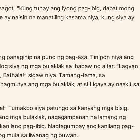
 sagot, “Kung tunay ang iyong pag-ibig, dapat mong
e
ay naisin na manatiling kasama niya, kung siya ay
ng panaginip na puno ng pag-asa. Tinipon niya ang
og siya ng mga bulaklak sa ibabaw ng altar. “Lagyan
, Bathala!” sigaw niya. Tamang-tama, sa
gmutya ang mga bulaklak, at si Ligaya ay naakit sa
ka!” Tumakbo siya patungo sa kanyang mga bisig.
yang mga bulaklak, nagagampanan na lamang ng
kanilang pag-ibig. Nagtagumpay ang kanilang pag-
mog mula sa liwanag ng buwan.