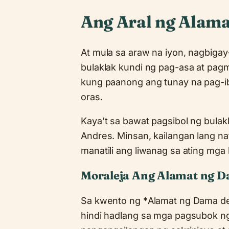
Ang Aral ng Alama
At mula sa araw na iyon, nagbiga
bulaklak kundi ng pag-asa at pagm
kung paanong ang tunay na pag-ib
oras.
Kaya’t sa bawat pagsibol ng bulakl
Andres. Minsan, kailangan lang nat
manatili ang liwanag sa ating mga
Moraleja Ang Alamat ng D
Sa kwento ng *Alamat ng Dama de 
hindi hadlang sa mga pagsubok n