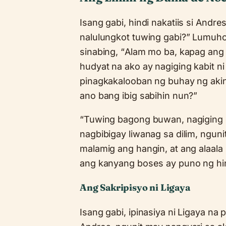
Isang gabi, hindi nakatiis si Andre
nalulungkot tuwing gabi?” Lumuhod
sinabing, “Alam mo ba, kapag an
hudyat na ako ay nagiging kabit ni
pinagkakalooban ng buhay ng aking
ano bang ibig sabihin nun?”
“Tuwing bagong buwan, nagiging g
nagbibigay liwanag sa dilim, ngun
malamig ang hangin, at ang alaala 
ang kanyang boses ay puno ng hin
Ang Sakripisyo ni Ligaya
Isang gabi, ipinasiya ni Ligaya na 