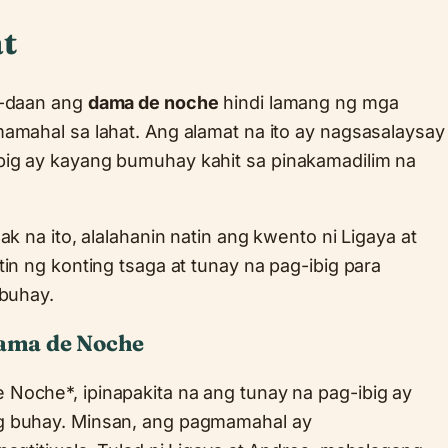
t
y-daan ang
dama de noche
hindi lamang ng mga
amahal sa lahat. Ang alamat na ito ay nagsasalaysay
ig ay kayang bumuhay kahit sa pinakamadilim na
ak na ito, alalahanin natin ang kwento ni Ligaya at
in ng konting tsaga at tunay na pag-ibig para
 buhay.
ama de Noche
Noche*, ipinapakita na ang tunay na pag-ibig ay
g buhay. Minsan, ang pagmamahal ay