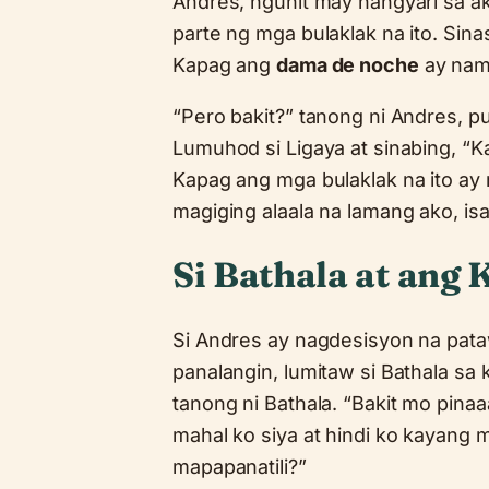
Andres, ngunit may nangyari sa a
parte ng mga bulaklak na ito. Sina
Kapag ang
dama de noche
ay namu
“Pero bakit?” tanong ni Andres, 
Lumuhod si Ligaya at sinabing, “
Kapag ang mga bulaklak na ito ay 
magiging alaala na lamang ako, is
Si Bathala at ang
Si Andres ay nagdesisyon na pata
panalangin, lumitaw si Bathala sa 
tanong ni Bathala. “Bakit mo pina
mahal ko siya at hindi ko kayang 
mapapanatili?”