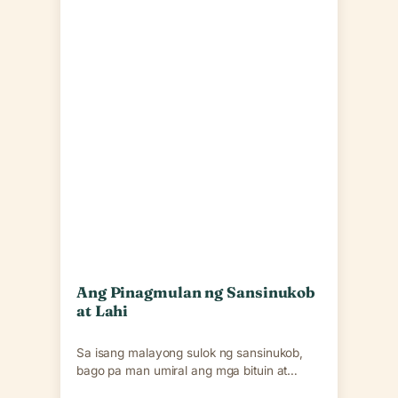
Ang Pinagmulan ng Sansinukob
at Lahi
Sa isang malayong sulok ng sansinukob,
bago pa man umiral ang mga bituin at
planeta, mayroong…