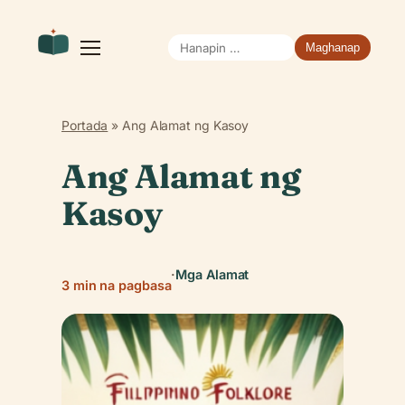
Hanapin
Buksan
ang
ang:
menu
Portada
»
Ang Alamat ng Kasoy
Ang Alamat ng
Kasoy
·
Mga Alamat
3 min na pagbasa