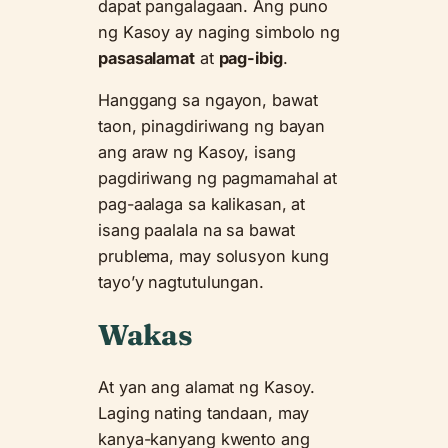
dapat pangalagaan. Ang puno
ng Kasoy ay naging simbolo ng
pasasalamat
at
pag-ibig
.
Hanggang sa ngayon, bawat
taon, pinagdiriwang ng bayan
ang araw ng Kasoy, isang
pagdiriwang ng pagmamahal at
pag-aalaga sa kalikasan, at
isang paalala na sa bawat
prublema, may solusyon kung
tayo’y nagtutulungan.
Wakas
At yan ang alamat ng Kasoy.
Laging nating tandaan, may
kanya-kanyang kwento ang