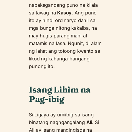
napakagandang puno na kilala
sa tawag na
Kasoy
. Ang puno
ito ay hindi ordinaryo dahil sa
mga bunga nitong kakaiba, na
may hugis parang mani at
matamis na lasa. Ngunit, di alam
ng lahat ang totoong kwento sa
likod ng kahanga-hangang
punong ito.
Isang Lihim na
Pag-ibig
Si Ligaya ay umiibig sa isang
binatang nagngangalang
Ali
. Si
Ali ay isang mangingisda na