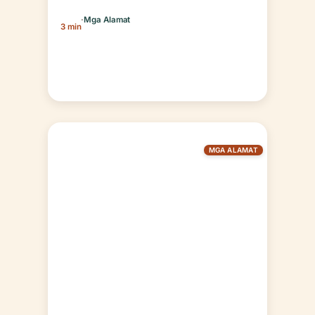
·
Mga Alamat
3 min
MGA ALAMAT