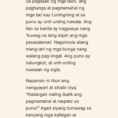
Sa pagdaan ng mga taon, ang
paghanga at pagmamahal ng
mga tao kay Luningning at sa
puno ay unti-unting nawala. Ang
ilan sa kanila ay nagpasya nang
‘huwag na lang isipin ang mga
pasasalamat’. Nagsimula silang
mang-ani ng mga bunga nang
walang pag-iingat. Ang puno ay
nalungkot, at unti-unting
nawalan ng sigla.
Napansin ni Alon ang
nangyayari at sinabi niya,
“Kailangan nating ibalik ang
pagmamahal at respeto sa
puno!” Agad siyang tumawag sa
kanyang mga kaibigan at