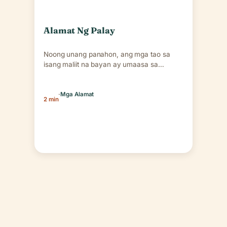
Alamat Ng Palay
Noong unang panahon, ang mga tao sa
isang maliit na bayan ay umaasa sa
pangangaso at…
·
Mga Alamat
2 min