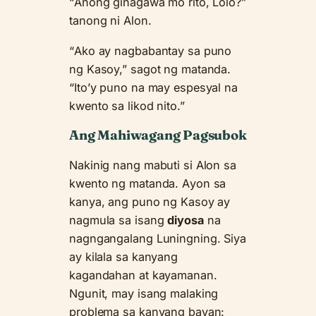
“Anong ginagawa mo rito, Lolo?”
tanong ni Alon.
“Ako ay nagbabantay sa puno
ng Kasoy,” sagot ng matanda.
“Ito’y puno na may espesyal na
kwento sa likod nito.”
Ang Mahiwagang Pagsubok
Nakinig nang mabuti si Alon sa
kwento ng matanda. Ayon sa
kanya, ang puno ng Kasoy ay
nagmula sa isang
diyosa
na
nagngangalang Luningning. Siya
ay kilala sa kanyang
kagandahan at kayamanan.
Ngunit, may isang malaking
problema sa kanyang bayan: