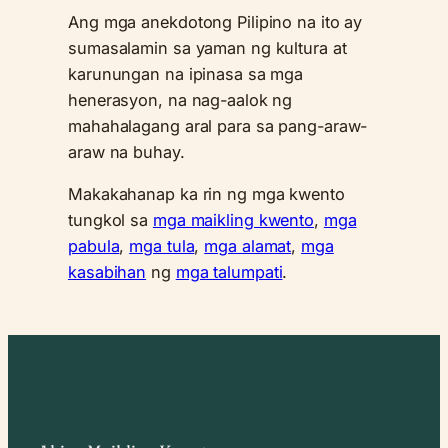
Ang mga anekdotong Pilipino na ito ay
sumasalamin sa yaman ng kultura at
karunungan na ipinasa sa mga
henerasyon, na nag-aalok ng
mahahalagang aral para sa pang-araw-
araw na buhay.
Makakahanap ka rin ng mga kwento
tungkol sa
mga maikling kwento
,
mga
pabula
,
mga tula
,
mga alamat
,
mga
kasabihan
ng
mga talumpati
.