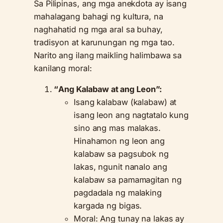
Sa Pilipinas, ang mga anekdota ay isang
mahalagang bahagi ng kultura, na
naghahatid ng mga aral sa buhay,
tradisyon at karunungan ng mga tao.
Narito ang ilang maikling halimbawa sa
kanilang moral:
“Ang Kalabaw at ang Leon”:
Isang kalabaw (kalabaw) at
isang leon ang nagtatalo kung
sino ang mas malakas.
Hinahamon ng leon ang
kalabaw sa pagsubok ng
lakas, ngunit nanalo ang
kalabaw sa pamamagitan ng
pagdadala ng malaking
kargada ng bigas.
Moral: Ang tunay na lakas ay