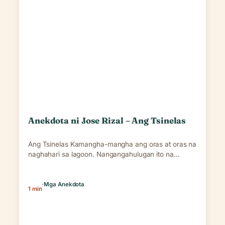
Anekdota ni Jose Rizal – Ang Tsinelas
Ang Tsinelas Kamangha-mangha ang oras at oras na
naghahari sa lagoon. Nangangahulugan ito na
walang gaanong…
·
Mga Anekdota
1 min