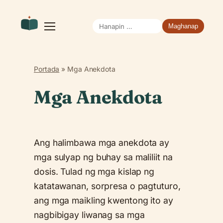
Hanapin
Buksan
ang
ang:
menu
Portada
»
Mga Anekdota
Mga Anekdota
Ang halimbawa mga anekdota ay
mga sulyap ng buhay sa maliliit na
dosis. Tulad ng mga kislap ng
katatawanan, sorpresa o pagtuturo,
ang mga maikling kwentong ito ay
nagbibigay liwanag sa mga