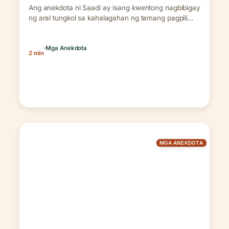
Ang anekdota ni Saadi ay isang kwentong nagbibigay
ng aral tungkol sa kahalagahan ng tamang pagpili…
·
Mga Anekdota
2 min
MGA ANEKDOTA