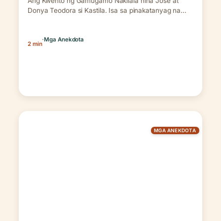
Ang Kwento ng Gamugamo Nakilala nina José at
Donya Teodora si Kastila. Isa sa pinakatanyag na…
·
Mga Anekdota
2 min
MGA ANEKDOTA