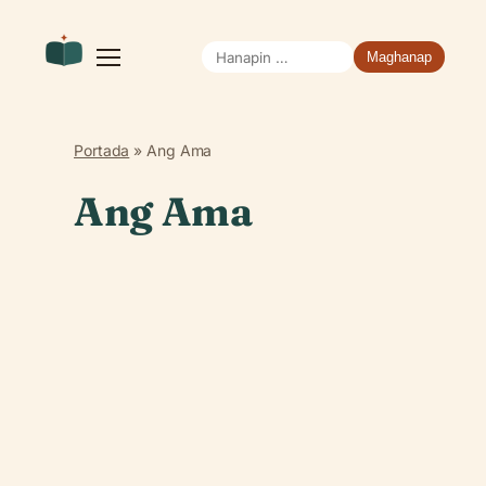
Hanapin
Buksan
ang
ang:
menu
Portada
»
Ang Ama
Ang Ama