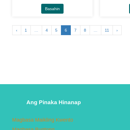
Basahin
‹
1
…
4
5
6
7
8
…
11
›
Ang Pinaka Hinanap
Magbasa Maikling Kwento
Magbasa Bugtong