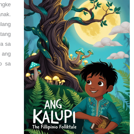
engke
nak.
lang
tang
a sa
 ang
o sa