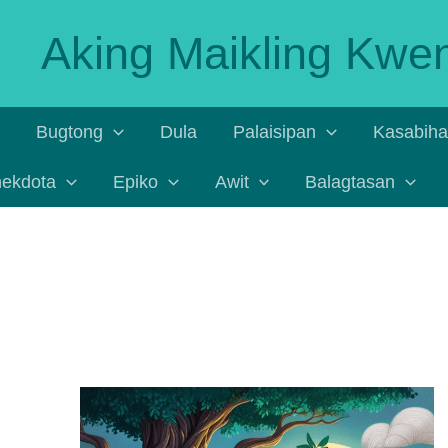
Aking Maikling Kwe
Bugtong
Dula
Palaisipan
Kasabih
ekdota
Epiko
Awit
Balagtasan