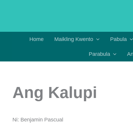
Skip
to
content
Home
Maikling Kwento
Pabula
Parabula
An
Ang Kalupi
Ni: Benjamin Pascual