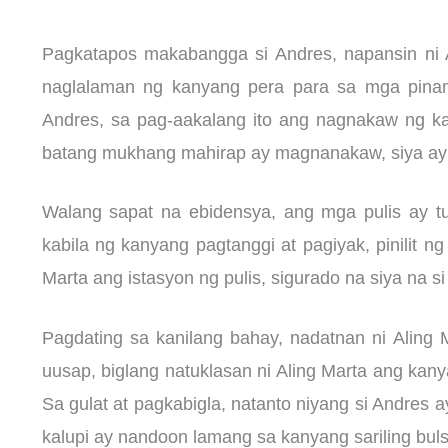
Pagkatapos makabangga si Andres, napansin ni 
naglalaman ng kanyang pera para sa mga pinam
Andres, sa pag-aakalang ito ang nagnakaw ng kan
batang mukhang mahirap ay magnanakaw, siya ay n
Walang sapat na ebidensya, ang mga pulis ay tu
kabila ng kanyang pagtanggi at pagiyak, pinilit ng
Marta ang istasyon ng pulis, sigurado na siya na s
Pagdating sa kanilang bahay, nadatnan ni Aling
uusap, biglang natuklasan ni Aling Marta ang kan
Sa gulat at pagkabigla, natanto niyang si Andres 
kalupi ay nandoon lamang sa kanyang sariling buls