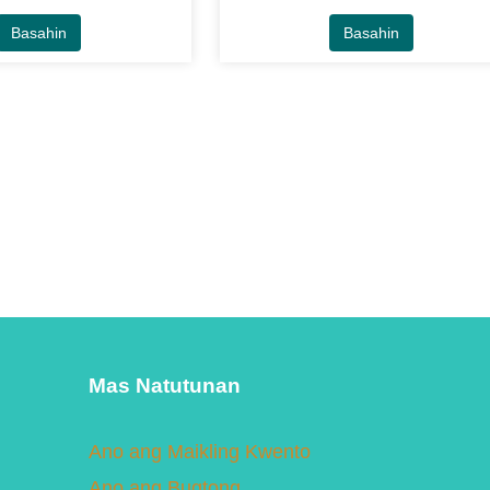
Basahin
Basahin
Mas Natutunan
Ano ang Maikling Kwento
Ano ang Bugtong