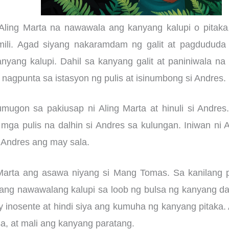
Aling Marta na nawawala ang kanyang kalupi o pitaka
ili. Agad siyang nakaramdam ng galit at pagdududa
yang kalupi. Dahil sa kanyang galit at paniniwala na
agpunta sa istasyon ng pulis at isinumbong si Andres.
mugon sa pakiusap ni Aling Marta at hinuli si Andres
 mga pulis na dalhin si Andres sa kulungan. Iniwan ni A
i Andres ang may sala.
 Marta ang asawa niyang si Mang Tomas. Sa kanilang 
yang nawawalang kalupi sa loob ng bulsa ng kanyang da
ay inosente at hindi siya ang kumuha ng kanyang pitaka.
a, at mali ang kanyang paratang.