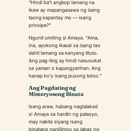
“Hindi ba’t angkop lamang na
ikaw ay mapangasawa ng isang
taong kapantay mo — isang
prinsipe?”
Ngunit umiling si Amaya. “Ama,
ina, ayokong ikasal sa isang tao
dahil lamang sa kanyang titulo.
Ang pag-ibig ay hindi nasusukat
sa yaman o kapangyarihan. Ang
hanap ko’y isang pusong totoo.”
Ang Pagdating ng
Misteryosong Binata
Isang araw, habang naglalakad
si Amaya sa hardin ng palasyo,
may nakita siyang isang
binatang nanlilimos sa labas ng