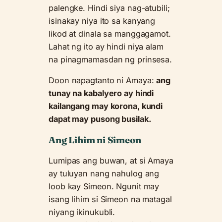
palengke. Hindi siya nag-atubili;
isinakay niya ito sa kanyang
likod at dinala sa manggagamot.
Lahat ng ito ay hindi niya alam
na pinagmamasdan ng prinsesa.
Doon napagtanto ni Amaya:
ang
tunay na kabalyero ay hindi
kailangang may korona, kundi
dapat may pusong busilak.
Ang Lihim ni Simeon
Lumipas ang buwan, at si Amaya
ay tuluyan nang nahulog ang
loob kay Simeon. Ngunit may
isang lihim si Simeon na matagal
niyang ikinukubli.