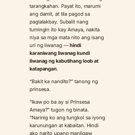
tarangkahan. Payat ito, marumi
ang damit, at tila pagod sa
paglalakbay. Subalit nang
tumingin ito kay Amaya, nakita
niya sa mga mata nito ang isang
uri ng liwanag —
hindi
karaniwang liwanag kundi
liwanag ng kabutihang loob at
katapangan
.
“Bakit ka nandito?” tanong ng
prinsesa.
“Ikaw po ba ay si Prinsesa
Amaya?” tugon ng binata.
“Narinig ko ang tungkol sa iyong
karunungan at kabaitan. Hindi
ako narito upang manligaw,