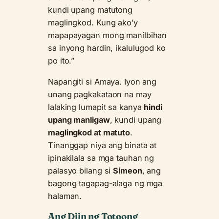
kundi upang matutong
maglingkod. Kung ako’y
mapapayagan mong manilbihan
sa inyong hardin, ikalulugod ko
po ito.”
Napangiti si Amaya. Iyon ang
unang pagkakataon na may
lalaking lumapit sa kanya
hindi
upang manligaw
, kundi upang
maglingkod at matuto
.
Tinanggap niya ang binata at
ipinakilala sa mga tauhan ng
palasyo bilang si
Simeon
, ang
bagong tagapag-alaga ng mga
halaman.
Ang Diin ng Totoong