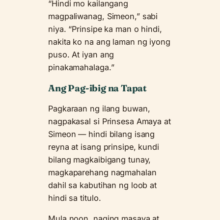
“Hindi mo kailangang
magpaliwanag, Simeon,” sabi
niya. “Prinsipe ka man o hindi,
nakita ko na ang laman ng iyong
puso. At iyan ang
pinakamahalaga.”
Ang Pag-ibig na Tapat
Pagkaraan ng ilang buwan,
nagpakasal si Prinsesa Amaya at
Simeon — hindi bilang isang
reyna at isang prinsipe, kundi
bilang magkaibigang tunay,
magkaparehang nagmahalan
dahil sa kabutihan ng loob at
hindi sa titulo.
Mula noon, naging masaya at