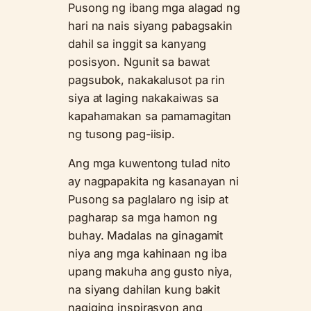
Pusong ng ibang mga alagad ng
hari na nais siyang pabagsakin
dahil sa inggit sa kanyang
posisyon. Ngunit sa bawat
pagsubok, nakakalusot pa rin
siya at laging nakakaiwas sa
kapahamakan sa pamamagitan
ng tusong pag-iisip.
Ang mga kuwentong tulad nito
ay nagpapakita ng kasanayan ni
Pusong sa paglalaro ng isip at
pagharap sa mga hamon ng
buhay. Madalas na ginagamit
niya ang mga kahinaan ng iba
upang makuha ang gusto niya,
na siyang dahilan kung bakit
nagiging inspirasyon ang