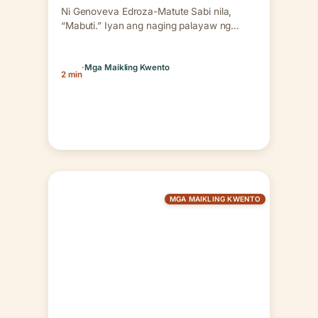
Ni Genoveva Edroza-Matute Sabi nila,
“Mabuti.” Iyan ang naging palayaw ng
aming guro sa asignaturang Filipino.…
·
Mga Maikling Kwento
2 min
MGA MAIKLING KWENTO