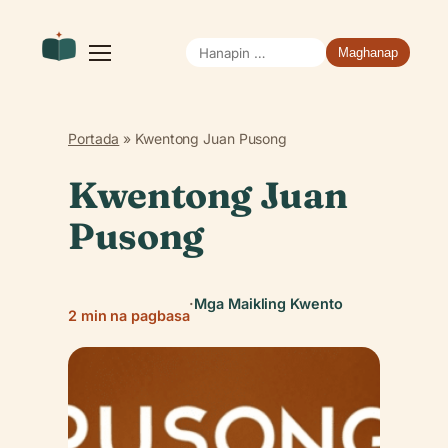
Hanapin
Buksan
ang
ang:
menu
Portada
»
Kwentong Juan Pusong
Kwentong Juan
Pusong
·
Mga Maikling Kwento
2 min na pagbasa