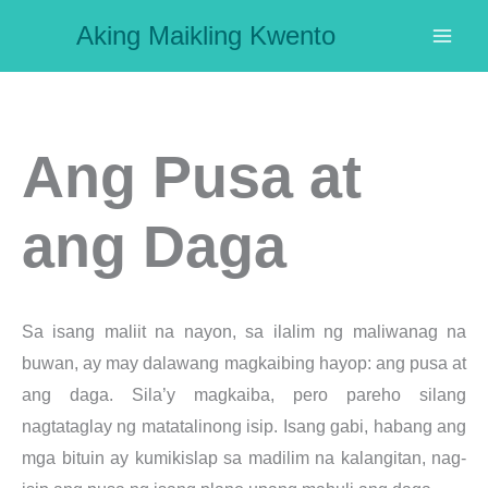
Skip
Aking Maikling Kwento
to
content
Ang Pusa at
ang Daga
Sa isang maliit na nayon, sa ilalim ng maliwanag na
buwan, ay may dalawang magkaibing hayop: ang pusa at
ang daga. Sila’y magkaiba, pero pareho silang
nagtataglay ng matatalinong isip. Isang gabi, habang ang
mga bituin ay kumikislap sa madilim na kalangitan, nag-