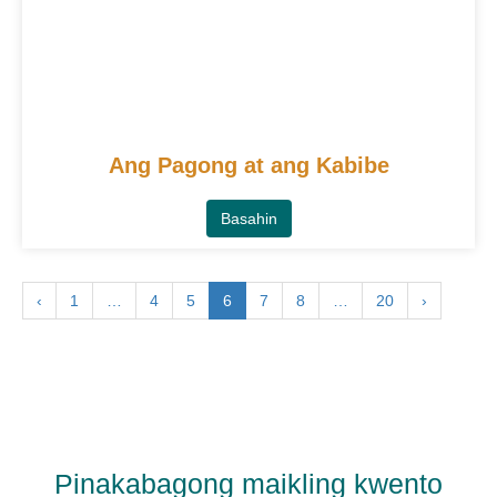
Ang Pagong at ang Kabibe
Basahin
‹
1
…
4
5
6
7
8
…
20
›
Pinakabagong maikling kwento