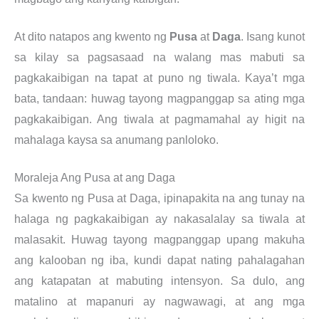
At dito natapos ang kwento ng
Pusa
at
Daga
. Isang kunot
sa kilay sa pagsasaad na walang mas mabuti sa
pagkakaibigan na tapat at puno ng tiwala. Kaya’t mga
bata, tandaan: huwag tayong magpanggap sa ating mga
pagkakaibigan. Ang tiwala at pagmamahal ay higit na
mahalaga kaysa sa anumang panloloko.
Moraleja Ang Pusa at ang Daga
Sa kwento ng Pusa at Daga, ipinapakita na ang tunay na
halaga ng pagkakaibigan ay nakasalalay sa tiwala at
malasakit. Huwag tayong magpanggap upang makuha
ang kalooban ng iba, kundi dapat nating pahalagahan
ang katapatan at mabuting intensyon. Sa dulo, ang
matalino at mapanuri ay nagwawagi, at ang mga