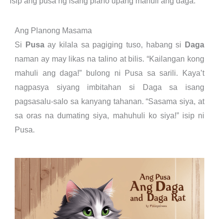
isip ang pusa ng isang plano upang mahuli ang daga.
Ang Planong Masama
Si
Pusa
ay kilala sa pagiging tuso, habang si
Daga
naman ay may likas na talino at bilis. “Kailangan kong
mahuli ang daga!” bulong ni Pusa sa sarili. Kaya’t
nagpasya siyang imbitahan si Daga sa isang
pagsasalu-salo sa kanyang tahanan. “Sasama siya, at
sa oras na dumating siya, mahuhuli ko siya!” isip ni
Pusa.