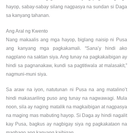
hayop, sabay-sabay silang nagpasya na sundan si Daga
sa kanyang tahanan.
Ang Aral ng Kwento
Nang makaalis ang mga hayop, biglang naisip ni Pusa
ang kanyang mga pagkakamali. “Sana’y hindi ako
nagplano na saktan siya. Ang tunay na pagkakaibigan ay
hindi sa pagnanakaw, kundi sa pagtitiwala at malasakit,”
nagmuni-muni siya.
Sa araw na iyon, natutunan ni Pusa na ang matalino’t
hindi makasariling puso ang tunay na nagwawagi. Mula
noon, sila ay naging matalik na magkaibigan at nagpasya
na maging mas mabuting hayop. Si Daga ay hindi nagalit
kay Pusa, bagkus ay nagbigay siya ng pagkakataon na
magbago ang kanyang kaibigan.