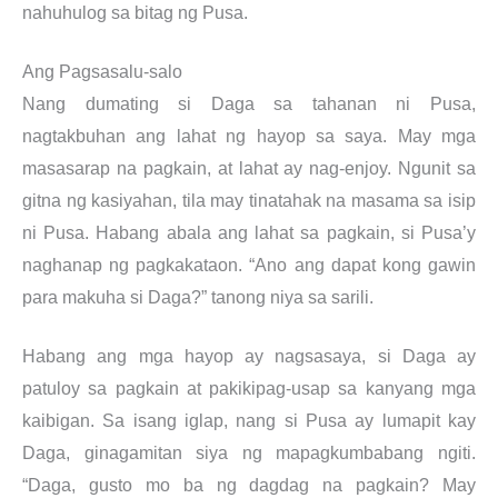
nahuhulog sa bitag ng Pusa.
Ang Pagsasalu-salo
Nang dumating si Daga sa tahanan ni Pusa,
nagtakbuhan ang lahat ng hayop sa saya. May mga
masasarap na pagkain, at lahat ay nag-enjoy. Ngunit sa
gitna ng kasiyahan, tila may tinatahak na masama sa isip
ni Pusa. Habang abala ang lahat sa pagkain, si Pusa’y
naghanap ng pagkakataon. “Ano ang dapat kong gawin
para makuha si Daga?” tanong niya sa sarili.
Habang ang mga hayop ay nagsasaya, si Daga ay
patuloy sa pagkain at pakikipag-usap sa kanyang mga
kaibigan. Sa isang iglap, nang si Pusa ay lumapit kay
Daga, ginagamitan siya ng mapagkumbabang ngiti.
“Daga, gusto mo ba ng dagdag na pagkain? May