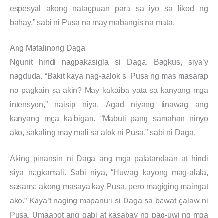
espesyal akong natagpuan para sa iyo sa likod ng
bahay,” sabi ni Pusa na may mabangis na mata.
Ang Matalinong Daga
Ngunit hindi nagpakasigla si Daga. Bagkus, siya’y
nagduda. “Bakit kaya nag-aalok si Pusa ng mas masarap
na pagkain sa akin? May kakaiba yata sa kanyang mga
intensyon,” naisip niya. Agad niyang tinawag ang
kanyang mga kaibigan. “Mabuti pang samahan ninyo
ako, sakaling may mali sa alok ni Pusa,” sabi ni Daga.
Aking pinansin ni Daga ang mga palatandaan at hindi
siya nagkamali. Sabi niya, “Huwag kayong mag-alala,
sasama akong masaya kay Pusa, pero magiging maingat
ako.” Kaya’t naging mapanuri si Daga sa bawat galaw ni
Pusa. Umaabot ang gabi at kasabay ng pag-uwi ng mga