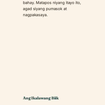
bahay. Matapos niyang itayo ito,
agad siyang pumasok at
nagpakasaya.
Ang Ikalawang Biik