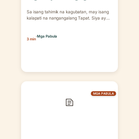
Sa isang tahimik na kagubatan, may isang
kalapati na nangangalang Tapat. Siya ay
kilala sa kanyang…
·
Mga Pabula
3 min
MGA PABULA