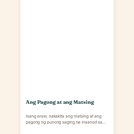
Ang Pagong at ang Matsing
Isang araw, nakakita ang matsing at ang
pagong ng punong saging na inaanod sa
ilog. Nais…