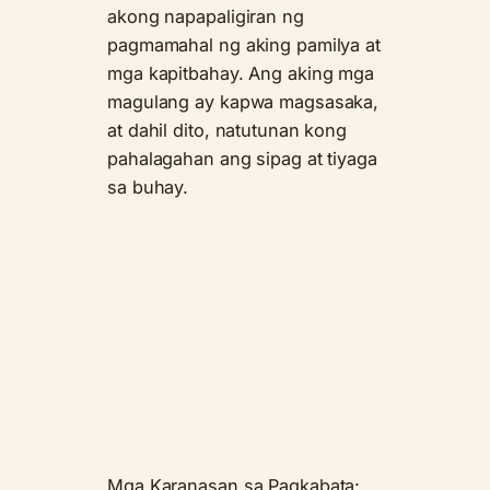
akong napapaligiran ng
pagmamahal ng aking pamilya at
mga kapitbahay. Ang aking mga
magulang ay kapwa magsasaka,
at dahil dito, natutunan kong
pahalagahan ang sipag at tiyaga
sa buhay.
Mga Karanasan sa Pagkabata: