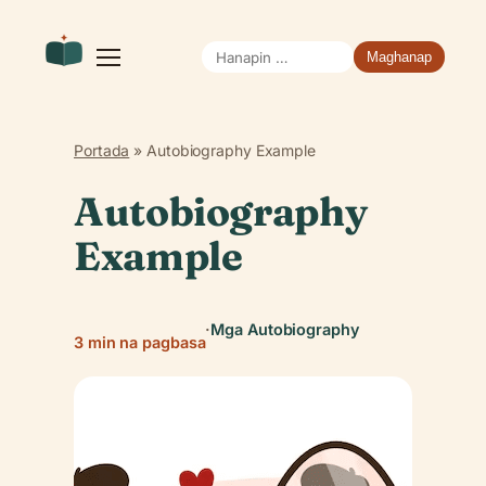
Hanapin
Buksan
ang
ang:
menu
Portada
»
Autobiography Example
Autobiography
Example
·
Mga Autobiography
3 min na pagbasa