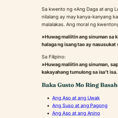
Sa kwento ng «Ang Daga at ang Leo
nilalang ay may kanya-kanyang ka
malalakas. Ang moral ng kwentong 
»Huwag maliitin ang sinuman sa ka
halaga ng isang tao ay nasusukat
Sa Filipino:
»Huwag maliitin ang sinuman, sap
kakayahang tumulong sa isa’t isa
Baka Gusto Mo Ring Basah
Ang Aso at ang Uwak
Ang Suso at ang Pagong
Ang Aso at ang Anino