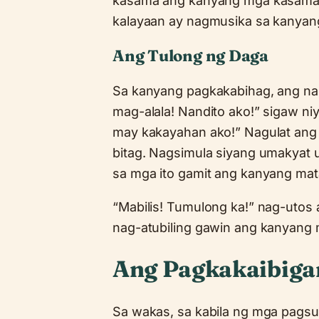
kasama ang kanyang mga kasama, a
kalayaan ay nagmusika sa kanyang
Ang Tulong ng Daga
Sa kanyang pagkakabihag, ang nab
mag-alala! Nandito ako!” sigaw niy
may kakayahan ako!” Nagulat ang
bitag. Nagsimula siyang umakyat 
sa mga ito gamit ang kanyang mata
“Mabilis! Tumulong ka!” nag-utos 
nag-atubiling gawin ang kanyang
Ang Pagkakaibiga
Sa wakas, sa kabila ng mga pagsu