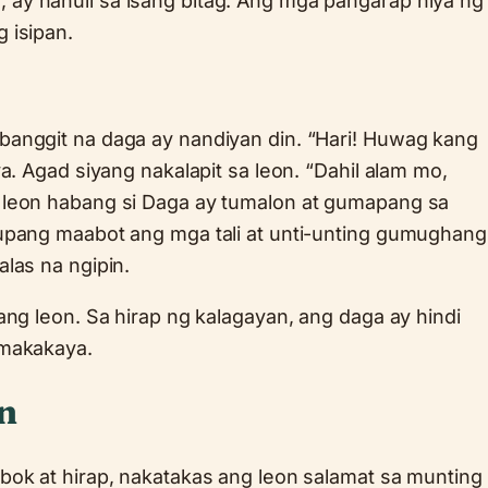
y nahuli sa isang bitag. Ang mga pangarap niya ng
 isipan.
anggit na daga ay nandiyan din. “Hari! Huwag kang
a. Agad siyang nakalapit sa leon. “Dahil alam mo,
 leon habang si Daga ay tumalon at gumapang sa
upang maabot ang mga tali at unti-unting gumughang
las na ngipin.
ang leon. Sa hirap ng kalagayan, ang daga ay hindi
 makakaya.
n
bok at hirap, nakatakas ang leon salamat sa munting