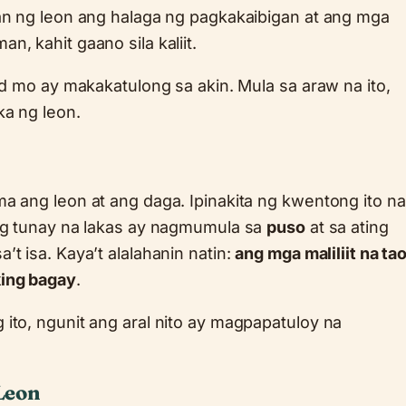
an ng leon ang halaga ng pagkakaibigan at ang mga
, kahit gaano sila kaliit.
ad mo ay makakatulong sa akin. Mula sa araw na ito,
ka ng leon.
a ang leon at ang daga. Ipinakita ng kwentong ito na
ang tunay na lakas ay nagmumula sa
puso
at sa ating
t isa. Kaya’t alalahanin natin:
ang mga maliliit na ta
king bagay
.
ito, ngunit ang aral nito ay magpapatuloy na
Leon