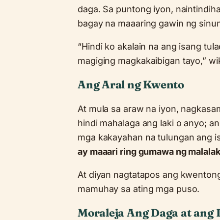
daga. Sa puntong iyon, naintindih
bagay na maaaring gawin ng sinuman
“Hindi ko akalain na ang isang tul
magiging magkakaibigan tayo,” wi
Ang Aral ng Kwento
At mula sa araw na iyon, nagkasam
hindi mahalaga ang laki o anyo; 
mga kakayahan na tulungan ang isa’
ay maaari ring gumawa ng malala
At diyan nagtatapos ang kwentong 
mamuhay sa ating mga puso.
Moraleja Ang Daga at ang 