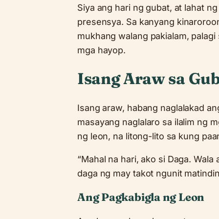
Siya ang hari ng gubat, at lahat 
presensya. Sa kanyang kinaroroo
mukhang walang pakialam, palagi 
mga hayop.
Isang Araw sa Gub
Isang araw, habang naglalakad ang
masayang naglalaro sa ilalim ng m
ng leon, na litong-lito sa kung pa
“Mahal na hari, ako si Daga. Wala
daga ng may takot ngunit matindin
Ang Pagkabigla ng Leon