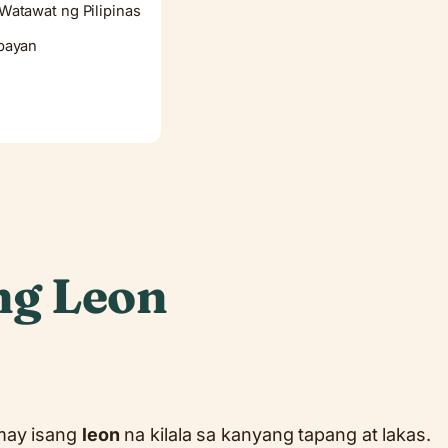
atawat ng Pilipinas
bayan
ng Leon
may isang
leon
na kilala sa kanyang tapang at lakas.