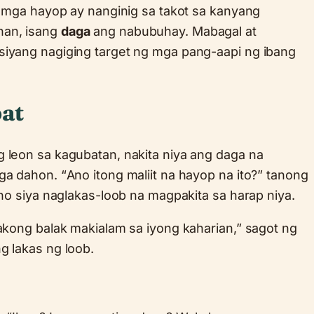
ng mga hayop ay nanginig sa takot sa kanyang
nan, isang
daga
ang nabubuhay. Mabagal at
siyang nagiging target ng mga pang-aapi ng ibang
at
 leon sa kagubatan, nakita niya ang daga na
ga dahon. “Ano itong maliit na hayop na ito?” tanong
ano siya naglakas-loob na magpakita sa harap niya.
 akong balak makialam sa iyong kaharian,” sagot ng
g lakas ng loob.