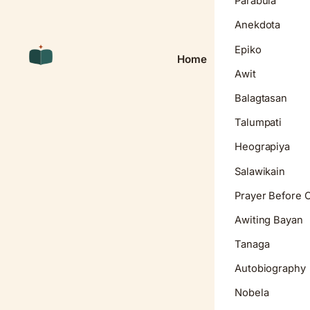
Parabula
Anekdota
Epiko
Home
Awit
Balagtasan
Talumpati
Heograpiya
Salawikain
Prayer Before 
Awiting Bayan
Tanaga
Autobiography
Nobela