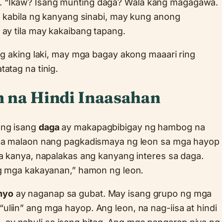
. “Ikaw? Isang munting daga? Wala kang magagawa.
sa kabila ng kanyang sinabi, may kung anong
 ay tila may kakaibang tapang.
 ng aking laki, may mga bagay akong maaari ring
atag na tinig.
 na Hindi Inaasahan
ang isang
daga
ay makapagbibigay ng hambog na
l sa malaon nang pagkadismaya ng leon sa mga hayop
sa kanya, napalakas ang kanyang interes sa daga.
ng mga kakayanan,” hamon ng leon.
nyo
ay naganap sa gubat. May isang grupo ng mga
liin” ang mga hayop. Ang leon, na nag-iisa at hindi