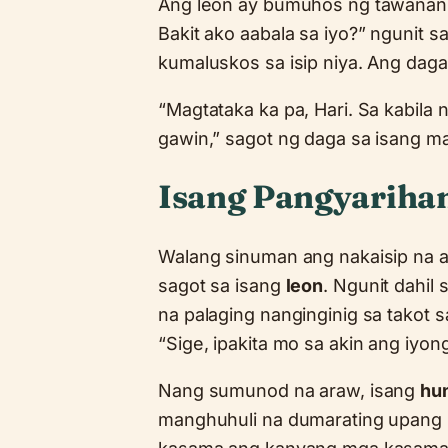
Ang leon ay bumuhos ng tawanan
Bakit ako aabala sa iyo?” ngunit 
kumaluskos sa isip niya. Ang daga
“Magtataka ka pa, Hari. Sa kabila
gawin,” sagot ng daga sa isang mat
Isang Pangyarihan
Walang sinuman ang nakaisip na 
sagot sa isang
leon
. Ngunit dahi
na palaging nanginginig sa takot 
“Sige, ipakita mo sa akin ang iyo
Nang sumunod na araw, isang
hu
manghuhuli na dumarating upang “u