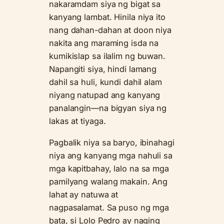
nakaramdam siya ng bigat sa
kanyang lambat. Hinila niya ito
nang dahan-dahan at doon niya
nakita ang maraming isda na
kumikislap sa ilalim ng buwan.
Napangiti siya, hindi lamang
dahil sa huli, kundi dahil alam
niyang natupad ang kanyang
panalangin—na bigyan siya ng
lakas at tiyaga.
Pagbalik niya sa baryo, ibinahagi
niya ang kanyang mga nahuli sa
mga kapitbahay, lalo na sa mga
pamilyang walang makain. Ang
lahat ay natuwa at
nagpasalamat. Sa puso ng mga
bata, si Lolo Pedro ay naging