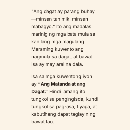
“Ang dagat ay parang buhay
—minsan tahimik, minsan
mabagyo.” Ito ang madalas
marinig ng mga bata mula sa
kanilang mga magulang.
Maraming kuwento ang
nagmula sa dagat, at bawat
isa ay may aral na dala.
Isa sa mga kuwentong iyon
ay
“Ang Matanda at ang
Dagat.”
Hindi lamang ito
tungkol sa pangingisda, kundi
tungkol sa pag-asa, tiyaga, at
kabutihang dapat taglayin ng
bawat tao.