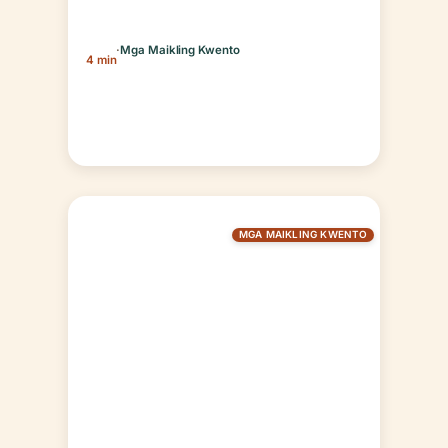
malago na…
·
Mga Maikling Kwento
4 min
MGA MAIKLING KWENTO