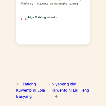
Marta ay nagpunta sa palengke upang
mamili para sa…
·
Mga Maikling Kwento
2 min
←
Tatlong
Niyebeng Itim |
Kuwento ni Lola
Kuwento ni Liu Heng
Basyang
→