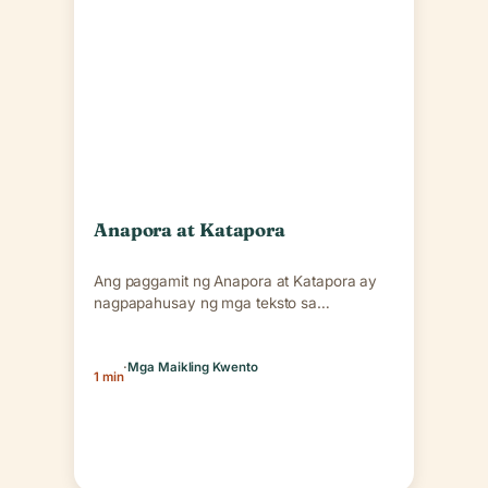
Anapora at Katapora
Ang paggamit ng Anapora at Katapora ay
nagpapahusay ng mga teksto sa
pamamagitan ng mabisang paghahabi…
·
Mga Maikling Kwento
1 min