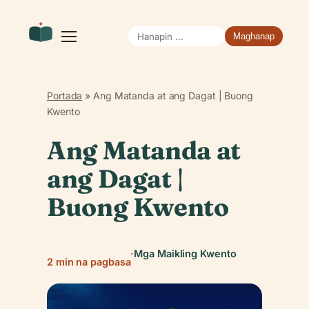
Hanapin
Buksan
ang
ang:
menu
Portada
»
Ang Matanda at ang Dagat | Buong
Kwento
Ang Matanda at
ang Dagat |
Buong Kwento
·
Mga Maikling Kwento
2 min na pagbasa