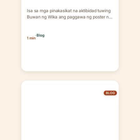
Isa sa mga pinakasikat na aktibidad tuwing
Buwan ng Wika ang paggawa ng poster na
may…
·
Blog
1 min
BLOG