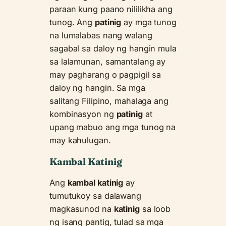
paraan kung paano nililikha ang
tunog. Ang
patinig
ay mga tunog
na lumalabas nang walang
sagabal sa daloy ng hangin mula
sa lalamunan, samantalang ay
may pagharang o pagpigil sa
daloy ng hangin. Sa mga
salitang Filipino, mahalaga ang
kombinasyon ng
patinig
at
upang mabuo ang mga tunog na
may kahulugan.
Kambal Katinig
Ang
kambal katinig
ay
tumutukoy sa dalawang
magkasunod na
katinig
sa loob
ng isang pantig, tulad sa mga