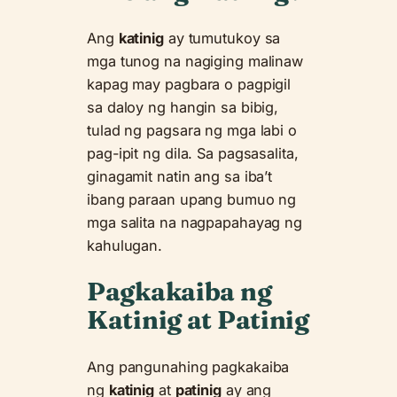
Ang
katinig
ay tumutukoy sa
mga tunog na nagiging malinaw
kapag may pagbara o pagpigil
sa daloy ng hangin sa bibig,
tulad ng pagsara ng mga labi o
pag-ipit ng dila. Sa pagsasalita,
ginagamit natin ang sa iba’t
ibang paraan upang bumuo ng
mga salita na nagpapahayag ng
kahulugan.
Pagkakaiba ng
Katinig at Patinig
Ang pangunahing pagkakaiba
ng
katinig
at
patinig
ay ang