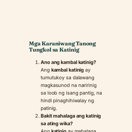
Mga Karaniwang Tanong
Tungkol sa Katinig
Ano ang kambal katinig?
Ang
kambal katinig
ay
tumutukoy sa dalawang
magkasunod na naririnig
sa loob ng isang pantig, na
hindi pinaghihiwalay ng
patinig.
Bakit mahalaga ang katinig
sa ating wika?
Ang
katinig
ay mahalaga