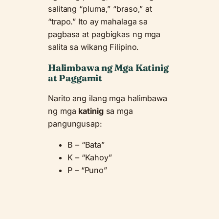
salitang “pluma,” “braso,” at
“trapo.” Ito ay mahalaga sa
pagbasa at pagbigkas ng mga
salita sa wikang Filipino.
Halimbawa ng Mga Katinig
at Paggamit
Narito ang ilang mga halimbawa
ng mga
katinig
sa mga
pangungusap:
B – “Bata”
K – “Kahoy”
P – “Puno”