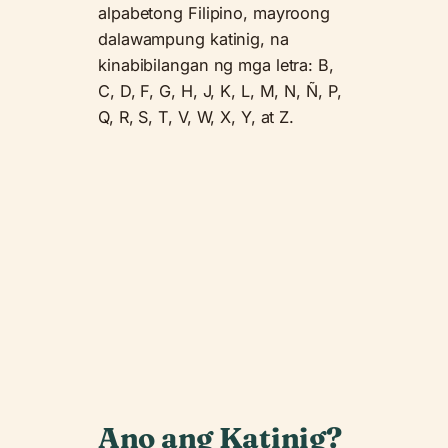
alpabetong Filipino, mayroong
dalawampung katinig, na
kinabibilangan ng mga letra: B,
C, D, F, G, H, J, K, L, M, N, Ñ, P,
Q, R, S, T, V, W, X, Y, at Z.
Ano ang Katinig?