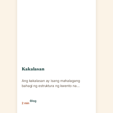
Kakalasan
Ang kakalasan ay isang mahalagang
bahagi ng estruktura ng kwento na
tumutukoy sa bahagi kung saan…
·
Blog
2 min