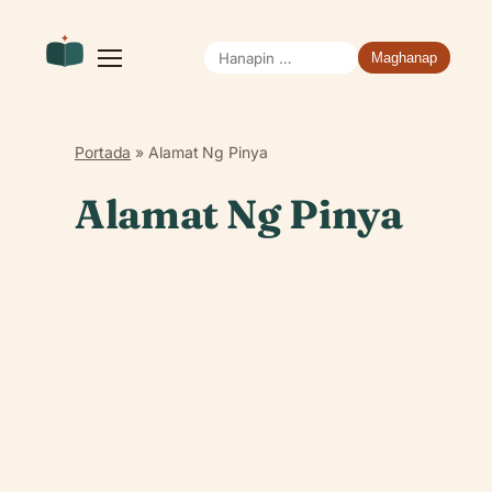
Hanapin
Buksan
ang
ang:
menu
Portada
»
Alamat Ng Pinya
Alamat Ng Pinya