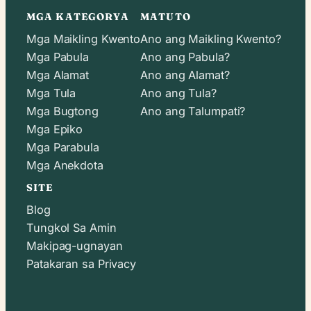
MGA KATEGORYA
MATUTO
Mga Maikling Kwento
Ano ang Maikling Kwento?
Mga Pabula
Ano ang Pabula?
Mga Alamat
Ano ang Alamat?
Mga Tula
Ano ang Tula?
Mga Bugtong
Ano ang Talumpati?
Mga Epiko
Mga Parabula
Mga Anekdota
SITE
Blog
Tungkol Sa Amin
Makipag-ugnayan
Patakaran sa Privacy