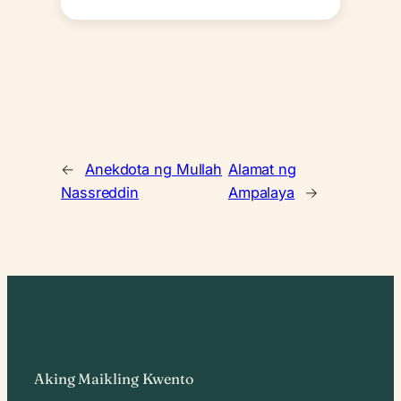
←
Anekdota ng Mullah
Alamat ng
Nassreddin
Ampalaya
→
Aking Maikling Kwento