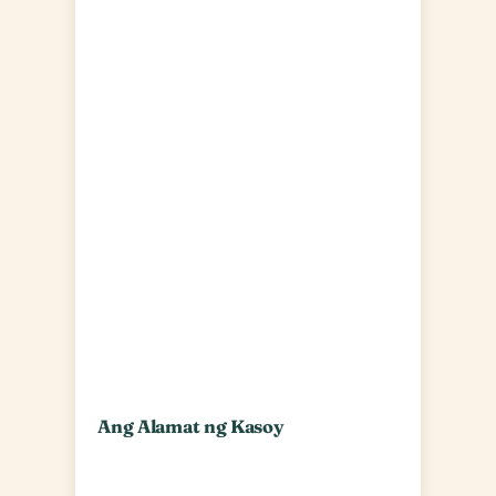
Ang Alamat ng Kasoy