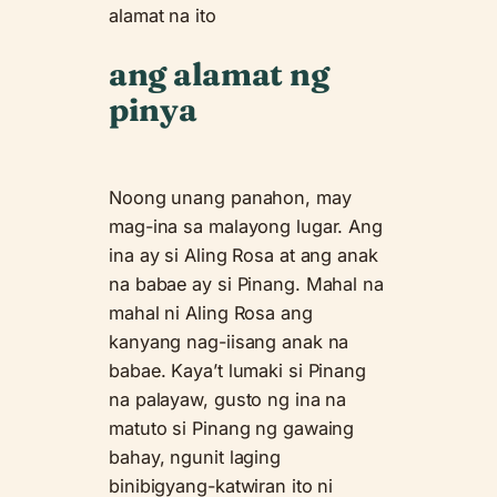
alamat na ito
ang alamat ng
pinya
Noong unang panahon, may
mag-ina sa malayong lugar. Ang
ina ay si Aling Rosa at ang anak
na babae ay si Pinang. Mahal na
mahal ni Aling Rosa ang
kanyang nag-iisang anak na
babae. Kaya’t lumaki si Pinang
na palayaw, gusto ng ina na
matuto si Pinang ng gawaing
bahay, ngunit laging
binibigyang-katwiran ito ni