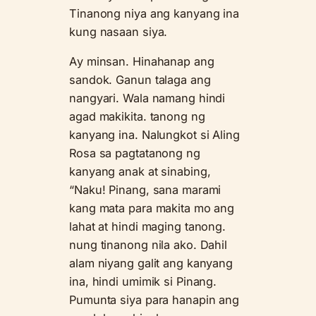
Tinanong niya ang kanyang ina
kung nasaan siya.
Ay minsan. Hinahanap ang
sandok. Ganun talaga ang
nangyari. Wala namang hindi
agad makikita. tanong ng
kanyang ina. Nalungkot si Aling
Rosa sa pagtatanong ng
kanyang anak at sinabing,
“Naku! Pinang, sana marami
kang mata para makita mo ang
lahat at hindi maging tanong.
nung tinanong nila ako. Dahil
alam niyang galit ang kanyang
ina, hindi umimik si Pinang.
Pumunta siya para hanapin ang