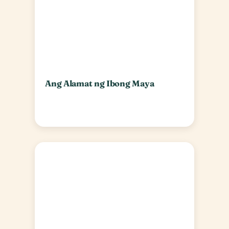
Ang Alamat ng Ibong Maya