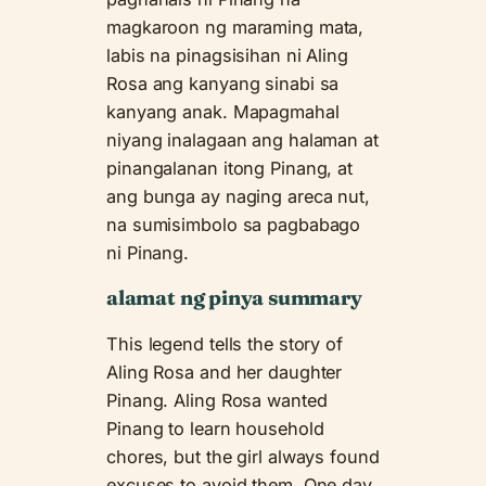
magkaroon ng maraming mata,
labis na pinagsisihan ni Aling
Rosa ang kanyang sinabi sa
kanyang anak. Mapagmahal
niyang inalagaan ang halaman at
pinangalanan itong Pinang, at
ang bunga ay naging areca nut,
na sumisimbolo sa pagbabago
ni Pinang.
alamat ng pinya summary
This legend tells the story of
Aling Rosa and her daughter
Pinang. Aling Rosa wanted
Pinang to learn household
chores, but the girl always found
excuses to avoid them. One day,