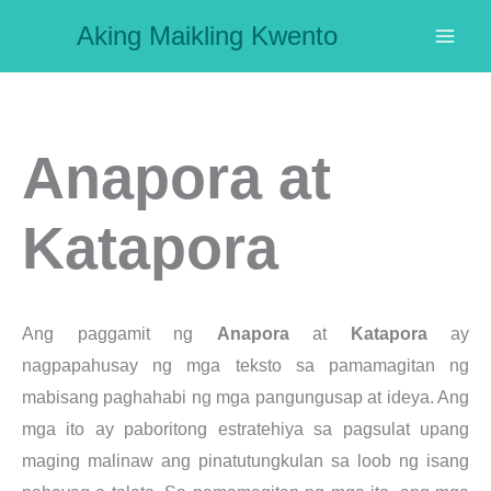
Skip
Aking Maikling Kwento
to
content
Anapora at
Katapora
Ang paggamit ng
Anapora
at
Katapora
ay
nagpapahusay ng mga teksto sa pamamagitan ng
mabisang paghahabi ng mga pangungusap at ideya. Ang
mga ito ay paboritong estratehiya sa pagsulat upang
maging malinaw ang pinatutungkulan sa loob ng isang