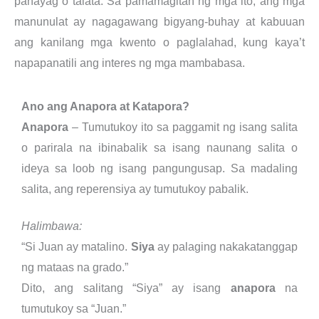
pahayag o talata. Sa pamamagitan ng mga ito, ang mga
manunulat ay nagagawang bigyang-buhay at kabuuan
ang kanilang mga kwento o paglalahad, kung kaya’t
napapanatili ang interes ng mga mambabasa.
Ano ang Anapora at Katapora?
Anapora
– Tumutukoy ito sa paggamit ng isang salita
o parirala na ibinabalik sa isang naunang salita o
ideya sa loob ng isang pangungusap. Sa madaling
salita, ang reperensiya ay tumutukoy pabalik.
Halimbawa:
“Si Juan ay matalino.
Siya
ay palaging nakakatanggap
ng mataas na grado.”
Dito, ang salitang “Siya” ay isang
anapora
na
tumutukoy sa “Juan.”