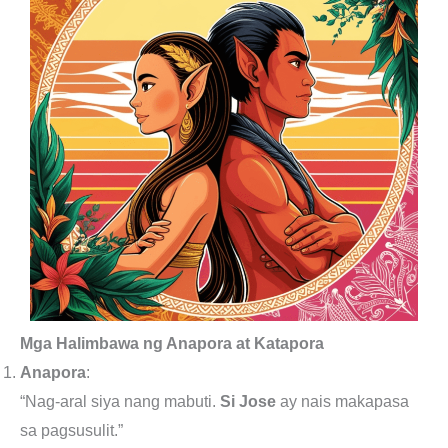
Mga Halimbawa ng Anapora at Katapora
Anapora
:
“Nag-aral siya nang mabuti.
Si Jose
ay nais makapasa
sa pagsusulit.”