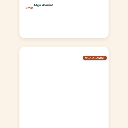
·
Mga Alamat
3 min
MGA ALAMAT