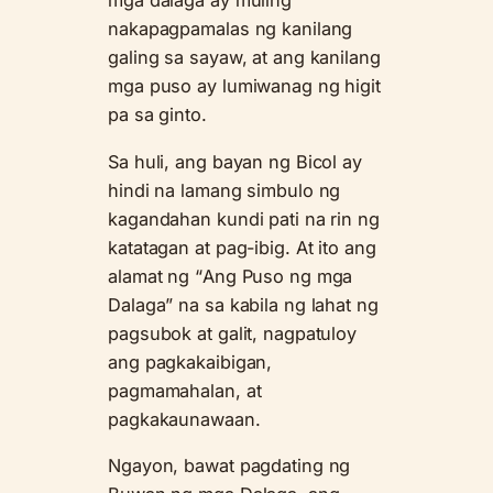
mga dalaga ay muling
nakapagpamalas ng kanilang
galing sa sayaw, at ang kanilang
mga puso ay lumiwanag ng higit
pa sa ginto.
Sa huli, ang bayan ng Bicol ay
hindi na lamang simbulo ng
kagandahan kundi pati na rin ng
katatagan at pag-ibig. At ito ang
alamat ng “Ang Puso ng mga
Dalaga” na sa kabila ng lahat ng
pagsubok at galit, nagpatuloy
ang pagkakaibigan,
pagmamahalan, at
pagkakaunawaan.
Ngayon, bawat pagdating ng