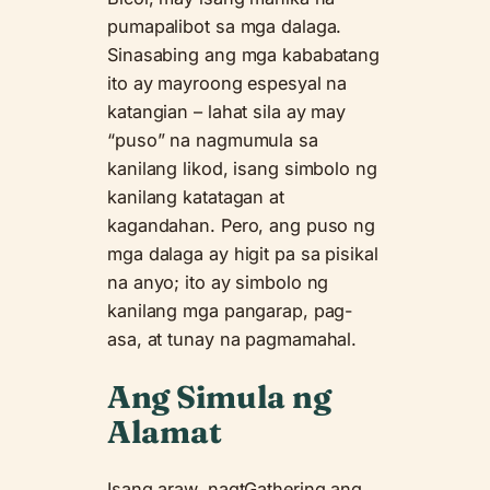
pumapalibot sa mga dalaga.
Sinasabing ang mga kababatang
ito ay mayroong espesyal na
katangian – lahat sila ay may
“puso” na nagmumula sa
kanilang likod, isang simbolo ng
kanilang katatagan at
kagandahan. Pero, ang puso ng
mga dalaga ay higit pa sa pisikal
na anyo; ito ay simbolo ng
kanilang mga pangarap, pag-
asa, at tunay na pagmamahal.
Ang Simula ng
Alamat
Isang araw, nagtGathering ang