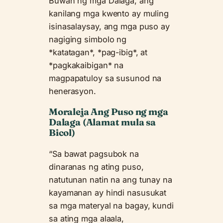
Buwan ng mga Dalaga, ang
kanilang mga kwento ay muling
isinasalaysay, ang mga puso ay
nagiging simbolo ng
*katatagan*, *pag-ibig*, at
*pagkakaibigan* na
magpapatuloy sa susunod na
henerasyon.
Moraleja Ang Puso ng mga
Dalaga (Alamat mula sa
Bicol)
“Sa bawat pagsubok na
dinaranas ng ating puso,
natutunan natin na ang tunay na
kayamanan ay hindi nasusukat
sa mga materyal na bagay, kundi
sa ating mga alaala,