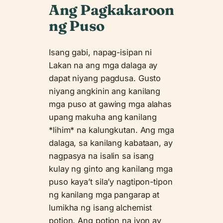
Ang Pagkakaroon
ng Puso
Isang gabi, napag-isipan ni
Lakan na ang mga dalaga ay
dapat niyang pagdusa. Gusto
niyang angkinin ang kanilang
mga puso at gawing mga alahas
upang makuha ang kanilang
*lihim* na kalungkutan. Ang mga
dalaga, sa kanilang kabataan, ay
nagpasya na isalin sa isang
kulay ng ginto ang kanilang mga
puso kaya’t sila’y nagtipon-tipon
ng kanilang mga pangarap at
lumikha ng isang alchemist
potion. Ang potion na iyon ay