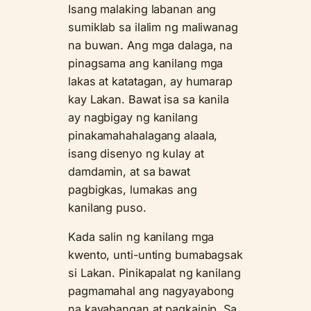
Isang malaking labanan ang
sumiklab sa ilalim ng maliwanag
na buwan. Ang mga dalaga, na
pinagsama ang kanilang mga
lakas at katatagan, ay humarap
kay Lakan. Bawat isa sa kanila
ay nagbigay ng kanilang
pinakamahahalagang alaala,
isang disenyo ng kulay at
damdamin, at sa bawat
pagbigkas, lumakas ang
kanilang puso.
Kada salin ng kanilang mga
kwento, unti-unting bumabagsak
si Lakan. Pinikapalat ng kanilang
pagmamahal ang nagyayabong
na kayabangan at pagkainip. Sa